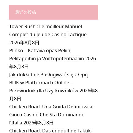
最近の投稿
Tower Rush : Le meilleur Manuel
Complet du Jeu de Casino Tactique
2026年8月8日
Plinko – Kattava opas Peliin,
Pelitapoihin ja Voittopotentiaaliin
2026
年8月8日
Jak dokładnie Posługiwać się z Opcji
BLIK w Platformach Online –
Przewodnik dla Użytkowników
2026年8
月8日
Chicken Road: Una Guida Definitiva al
Gioco Casino Che Sta Dominando
l’Italia
2026年8月8日
Chicken Road: Das endgültige Taktik-