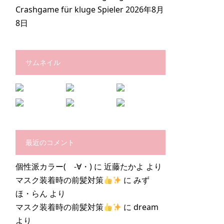
Crashgame für kluge Spieler
2026年8月
8日
サムネイル
最近のコメント
個性派カラー( -∀・)
に
近藤たかよ
より
マスク装着時の前髪対策
に
みず
ほ・らん
より
マスク装着時の前髪対策
に
dream
より