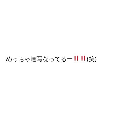
めっちゃ連写なってるー
(笑)