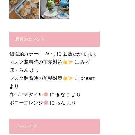
最近のコメント
個性派カラー( -∀・)
に
近藤たかよ
より
マスク装着時の前髪対策
に
みず
ほ・らん
より
マスク装着時の前髪対策
に
dream
より
春ヘアスタイル
に
きなこ
より
ポニーアレンジ
に
らん
より
アーカイブ