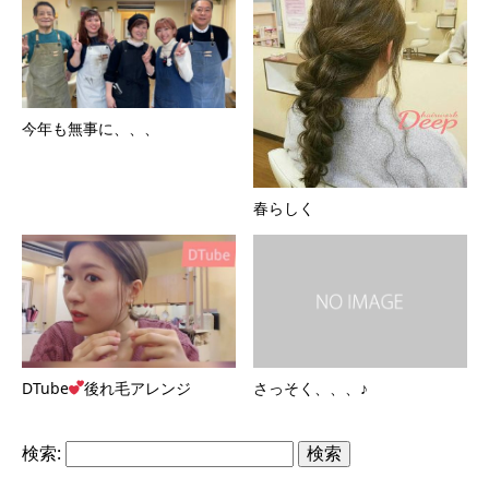
今年も無事に、、、
春らしく
DTube
後れ毛アレンジ
さっそく、、、♪
検索: