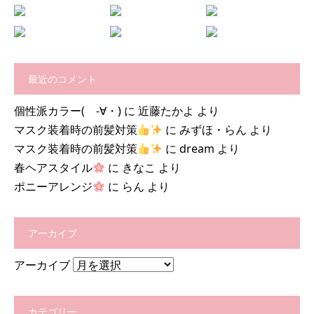
最近のコメント
個性派カラー( -∀・)
に
近藤たかよ
より
マスク装着時の前髪対策
に
みずほ・らん
より
マスク装着時の前髪対策
に
dream
より
春ヘアスタイル
に
きなこ
より
ポニーアレンジ
に
らん
より
アーカイブ
アーカイブ
カテゴリー