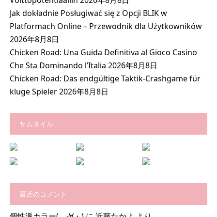
Jak dokładnie Posługiwać się z Opcji BLIK w
Platformach Online – Przewodnik dla Użytkowników
2026年8月8日
Chicken Road: Una Guida Definitiva al Gioco Casino
Che Sta Dominando l’Italia
2026年8月8日
Chicken Road: Das endgültige Taktik-Crashgame für
kluge Spieler
2026年8月8日
サムネイル
最近のコメント
個性派カラー( -∀・)
に
近藤たかよ
より