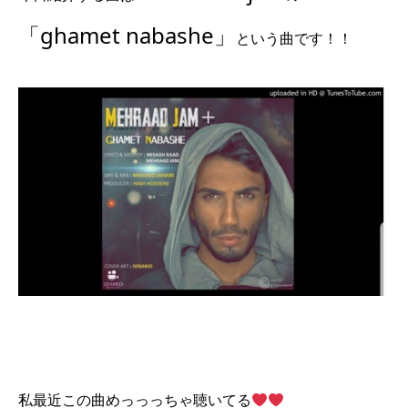
「ghamet nabashe」
という曲です！！
私最近この曲めっっっちゃ聴いてる