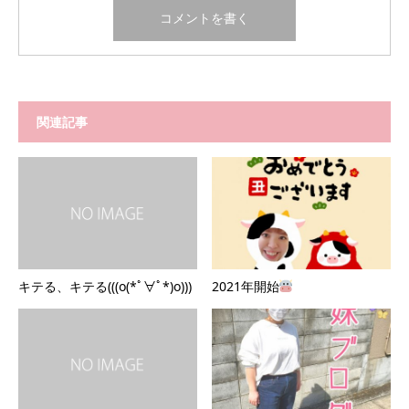
関連記事
キテる、キテる(((o(*ﾟ∀ﾟ*)o)))
2021年開始