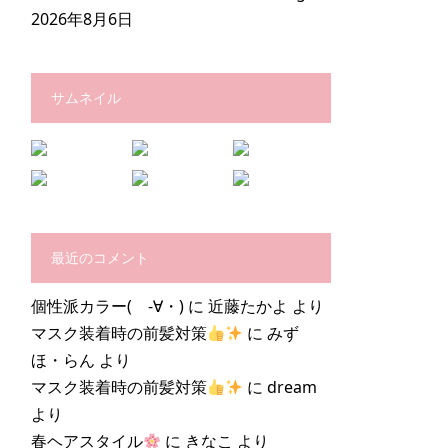
2026年8月6日
サムネイル
最近のコメント
個性派カラー( -∀・)
に
近藤たかよ
より
マスク装着時の前髪対策
に
みず
ほ・らん
より
マスク装着時の前髪対策
に
dream
より
春ヘアスタイル
に
きなこ
より