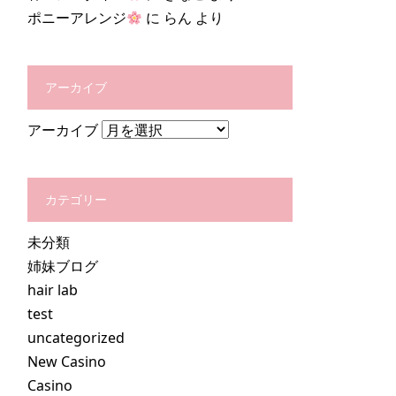
ポニーアレンジ
に
らん
より
アーカイブ
アーカイブ
カテゴリー
未分類
姉妹ブログ
hair lab
test
uncategorized
New Casino
Casino