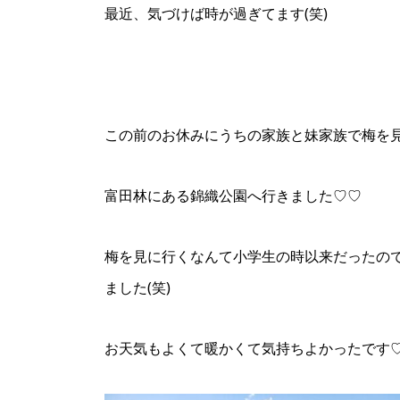
最近、気づけば時が過ぎてます(笑)
この前のお休みにうちの家族と妹家族で梅を見に行
富田林にある錦織公園へ行きました♡♡
梅を見に行くなんて小学生の時以来だったの
ました(笑)
お天気もよくて暖かくて気持ちよかったです