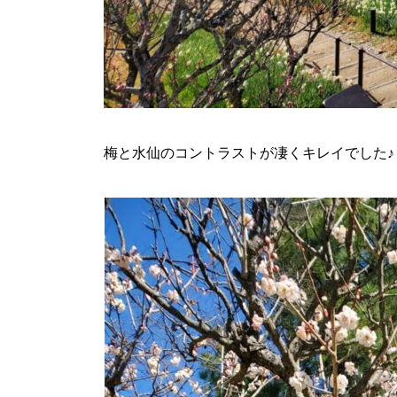
梅と水仙のコントラストが凄くキレイでした♪︎