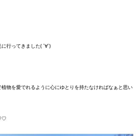
ってきました( ´∀`)
で植物を愛でれるように心にゆとりを持たなければなぁと思い
♡♡