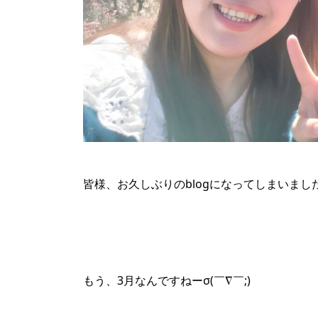
皆様、お久しぶりのblogになってしまいました(
もう、3月なんですねーσ(￣∇￣;)