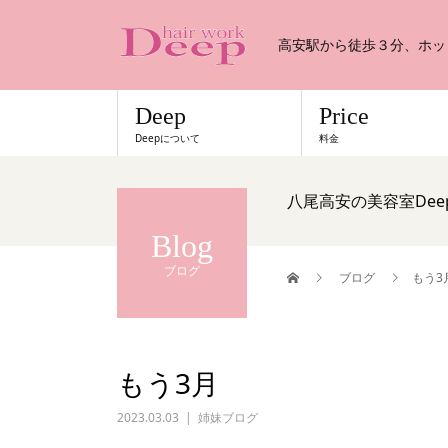
高安駅から徒歩３分、ホッ
Deep
Price
Deepについて
料金
八尾高安の美容室Deep
Blog
ブログ
ブログ
もう3
もう3月
2023.03.03
姉妹ブログ