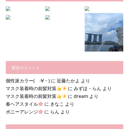
最近のコメント
個性派カラー( -∀・)
に
近藤たかよ
より
マスク装着時の前髪対策
に
みずほ・らん
より
マスク装着時の前髪対策
に
dream
より
春ヘアスタイル
に
きなこ
より
ポニーアレンジ
に
らん
より