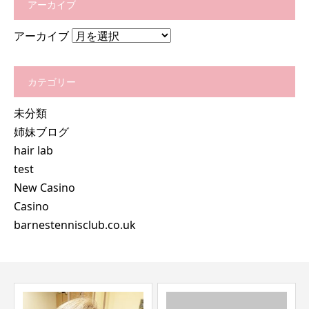
アーカイブ
アーカイブ
カテゴリー
未分類
姉妹ブログ
hair lab
test
New Casino
Casino
barnestennisclub.co.uk