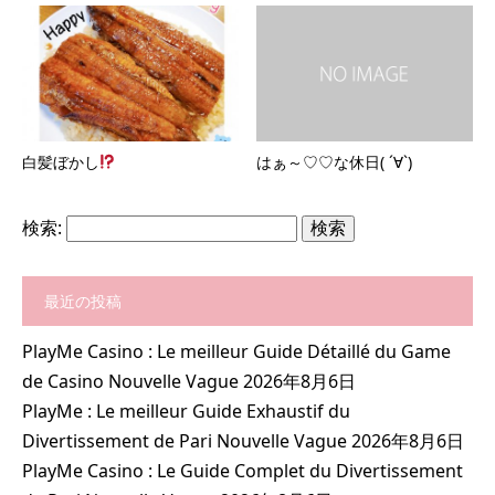
白髪ぼかし
はぁ～♡♡な休日( ´∀`)
検索:
最近の投稿
PlayMe Casino : Le meilleur Guide Détaillé du Game
de Casino Nouvelle Vague
2026年8月6日
PlayMe : Le meilleur Guide Exhaustif du
Divertissement de Pari Nouvelle Vague
2026年8月6日
PlayMe Casino : Le Guide Complet du Divertissement
アクセス
ご予約