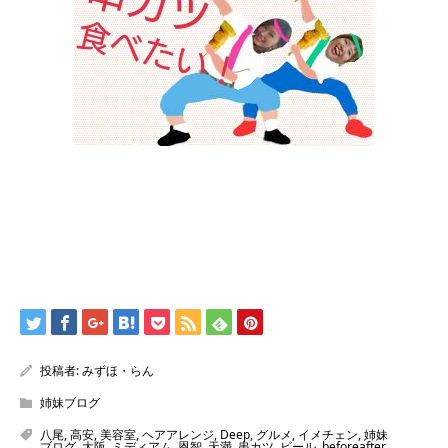
投稿者:
みずほ・らん
姉妹ブログ
八尾
,
高安
,
美容室
,
ヘアアレンジ
,
Deep
,
グルメ
,
イメチェン
,
姉妹
ブログ
,
大阪
,
ミディアム
,
恩智
,
天満
,
串カツ
,
ビール
,
beforeafter