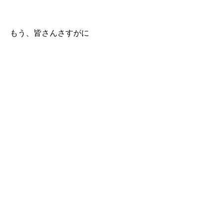
もう、皆さんさすがに