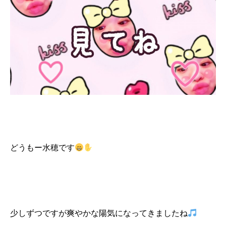
どうもー水穂です
少しずつですが爽やかな陽気になってきましたね