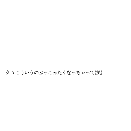
久々こういうのぶっこみたくなっちゃって(笑)