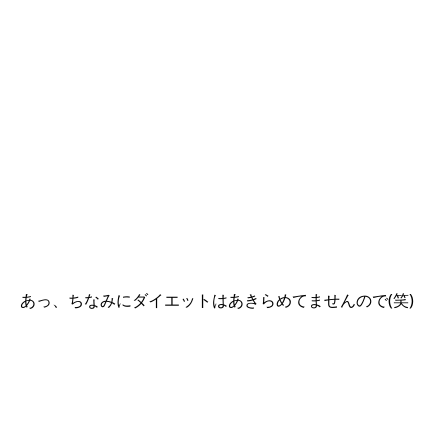
あっ、ちなみにダイエットはあきらめてませんので(笑)