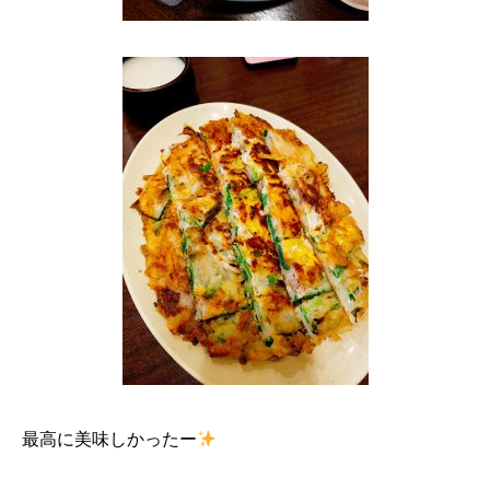
最高に美味しかったー