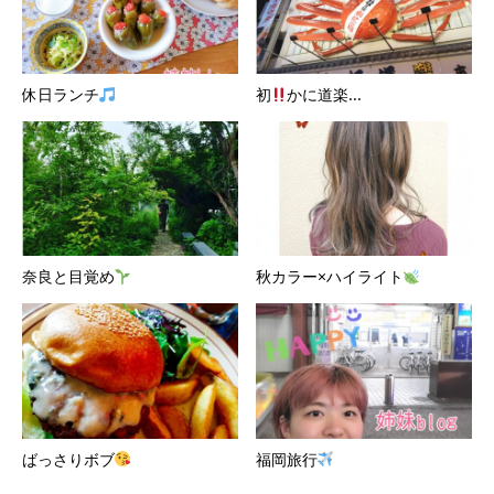
休日ランチ
初
かに道楽...
奈良と目覚め
秋カラー×ハイライト
ばっさりボブ
福岡旅行