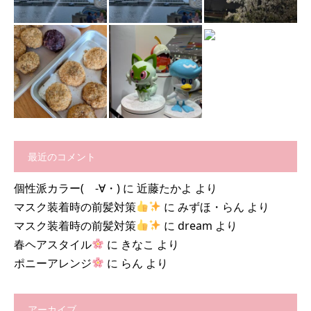
最近のコメント
個性派カラー( -∀・)
に
近藤たかよ
より
マスク装着時の前髪対策
に
みずほ・らん
より
マスク装着時の前髪対策
に
dream
より
春ヘアスタイル
に
きなこ
より
ポニーアレンジ
に
らん
より
アーカイブ